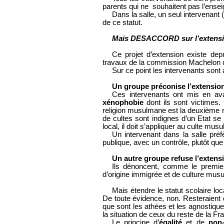
parents qui ne souhaitent pas l’ensei
Dans la salle, un seul intervenant
de ce statut.
Mais DESACCORD sur l’extensio
Ce projet d’extension existe de
travaux de la commission Machelon co
Sur ce point les intervenants sont
Un groupe préconise l’extensio
Ces intervenants ont mis en av
xénophobie
dont ils sont victimes. C
religion musulmane est la deuxième r
de cultes sont indignes d’un Etat se 
local, il doit s’appliquer au culte mus
Un intervenant dans la salle préf
publique, avec un contrôle, plutôt que
Un autre groupe refuse l’exten
Ils dénoncent, comme le premier
d’origine immigrée et de culture mus
Mais étendre le statut scolaire loc
De toute évidence, non. Resteraient 
que sont les athées et les agnostiq
la situation de ceux du reste de la F
Le principe d’
égalité
et de
non-