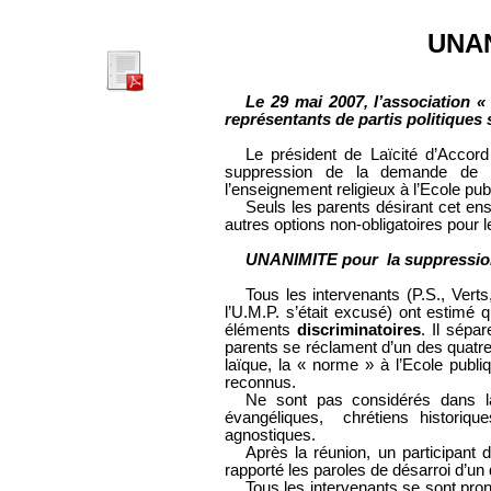
UNA
Le 29 mai 2007, l’association 
représentants de partis politiques 
Le président de Laïcité d’Accord
suppression de la demande de di
l’enseignement religieux à l’Ecole pub
Seuls les parents désirant cet en
autres options non-obligatoires pour l
UNANIMITE pour
la suppressi
Tous les intervenants (P.S., Ver
l’U.M.P. s’était excusé) ont estimé q
éléments
discriminatoires
. Il sépa
parents se réclament d’un des quatre
laïque, la « norme » à l’Ecole publ
reconnus.
Ne sont pas considérés dans l
évangéliques, chrétiens historiqu
agnostiques.
Après la réunion, un participant 
rapporté les paroles de désarroi d’un
Tous les intervenants se sont pr