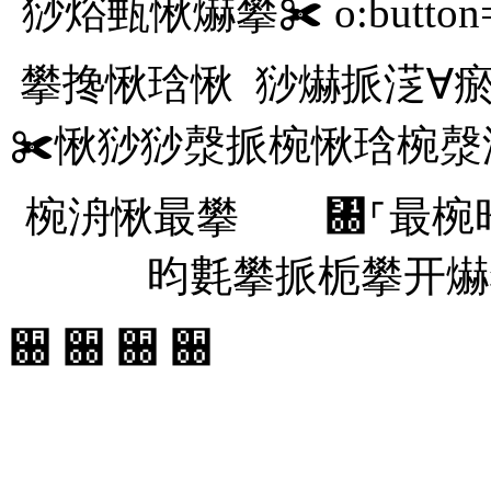
猀焀甀愀爀攀✀ o:butto
攀搀愀琀愀 猀爀挀㴀∀
✀愀猀猀漀挀椀愀琀椀漀
椀洀愀最攀 ㄀⸀最椀昀
昀氀攀挀栀攀开爀
਀ ਀ ਀ ਀