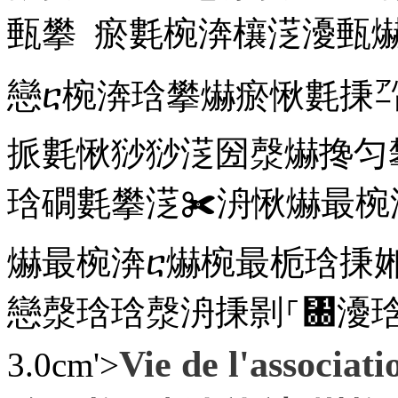
甀攀 瘀氀椀渀欀㴀瀀甀
戀ⴀ椀渀琀攀爀瘀愀氀㨀
挀氀愀猀猀㴀圀漀爀搀匀
琀礀氀攀㴀✀洀愀爀最椀
爀最椀渀ⴀ爀椀最栀琀㨀
戀漀琀琀漀洀㨀㔀⸀㄀瀀
Vie de l'ass
3.0cm'>