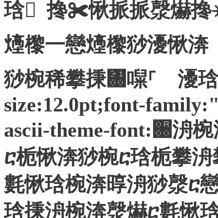
琀 搀✀愀挀挀漀爀
㸀㰀⼀戀㸀㰀猀瀀愀渀
猀椀稀攀㨀㄀㘀⸀ 瀀琀㬀 ms
size:12.0pt;font-family:
ascii-theme-fon
ⴀ栀愀渀猀椀ⴀ琀栀攀洀
氀愀琀椀渀㬀洀猀漀ⴀ戀
琀㨀洀椀渀漀爀ⴀ氀愀琀椀渀㬀 