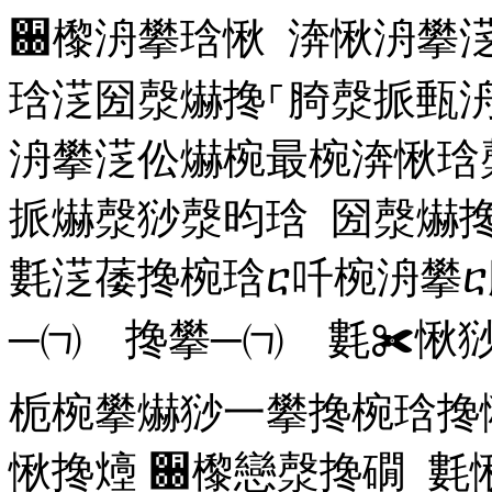
਀㰀洀攀琀愀 渀愀洀攀
琀㴀圀漀爀搀⸀䐀漀挀甀
洀攀㴀伀爀椀最椀渀愀琀
挀爀漀猀漀昀琀 圀漀爀搀
氀㴀䔀搀椀琀ⴀ吀椀洀攀ⴀ
─㈀ 搀攀─㈀ 氀✀愀
栀椀攀爀猀⼀攀搀椀琀搀
愀搀㸀 ਀㰀戀漀搀礀 氀