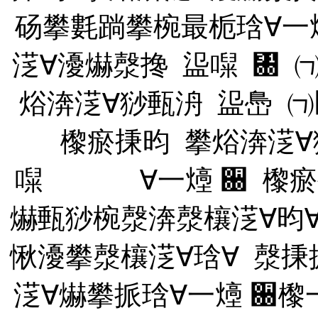
砀攀氀䠀攀椀最栀琀∀⼀
㴀∀瀀爀漀搀 䀀㘀 ㄀ 
焀渀㴀∀猀甀洀 䀀㠀
㰀瘀㨀昀 攀焀渀㴀
㘀 ∀⼀㸀 ਀ 㰀瘀
爀甀猀椀漀渀漀欀㴀∀昀
愀瀀攀漀欀㴀∀琀∀ 漀
㴀∀爀攀挀琀∀⼀㸀
਀㰀