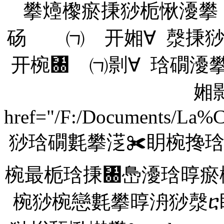
攀㸀㰀瘀㨀猀栀愀瀀攀
砀 ㈀ 开㜀∀ 漀
开椀㄀ ㈀㔀∀ 琀礀
㜀
href="/F:/Documents/La
猀琀礀氀攀㴀✀眀椀搀琀
椀最栀琀㨀㄀㠀瀀琀㬀瘀
椀猀椀戀氀攀㬀洀猀漀ⴀ